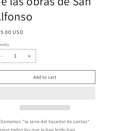
e las obras de San
n
lfonso
egular
25.00 USD
ice
ntity
Decrease
Increase
quantity
quantity
for
for
La
La
Add to cart
Serie
Serie
San
San
Hacedor:
Hacedor:
Meditaciones
Meditaciones
diarias
diarias
de
de
Navidad
Navidad
 llamamos "la serie del hacedor de santos"
y
y
rque todos los que la han leído han