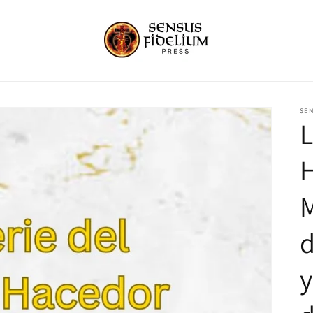
SEN
L
d
y