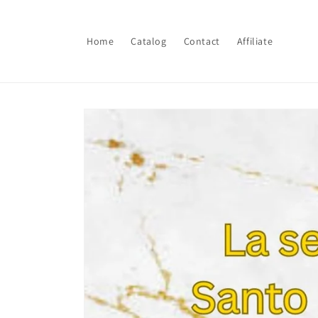
Skip to
content
Home
Catalog
Contact
Affiliate
Skip to
product
information