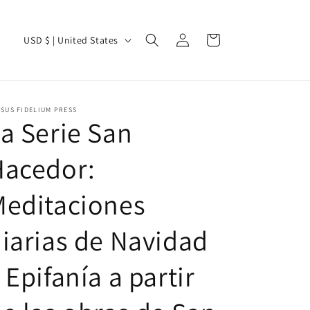
Log
C
Cart
USD $ | United States
in
o
u
n
SUS FIDELIUM PRESS
t
a Serie San
r
Hacedor:
y
/
Meditaciones
r
e
iarias de Navidad
g
 Epifanía a partir
i
o