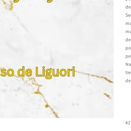
de
Se
ma
ma
de
po
pe
Na
ti
de
42