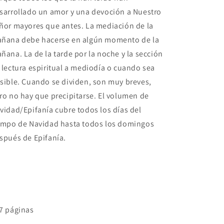
Epifanía
Epifanía
sarrollado un amor y una devoción a Nuestro
a
a
partir
partir
ñor mayores que antes. La mediación de la
de
de
ñana debe hacerse en algún momento de la
las
las
ñana. La de la tarde por la noche y la sección
obras
obras
de
de
 lectura espiritual a mediodía o cuando sea
San
San
sible. Cuando se dividen, son muy breves,
Alfonso
Alfonso
ro no hay que precipitarse. El volumen de
vidad/Epifanía cubre todos los días del
empo de Navidad hasta todos los domingos
spués de Epifanía.
7 páginas