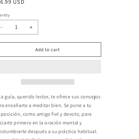
n
egular
16.99 USD
ice
ntity
Decrease
Increase
quantity
quantity
for
for
Guía
Guía
Add to cart
para
para
el
el
ejercicio
ejercicio
de
de
la
la
oración
oración
mental
mental
ta guía, querido lector, te ofrece sus consejos
~
~
ra enseñarte a meditar bien. Se pone a tu
Padre
Padre
sposición, como amigo fiel y devoto, para
Joseph
Joseph
Simler
Simler
iciarte primero en la oración mental y
ostumbrarte después a su práctica habitual.