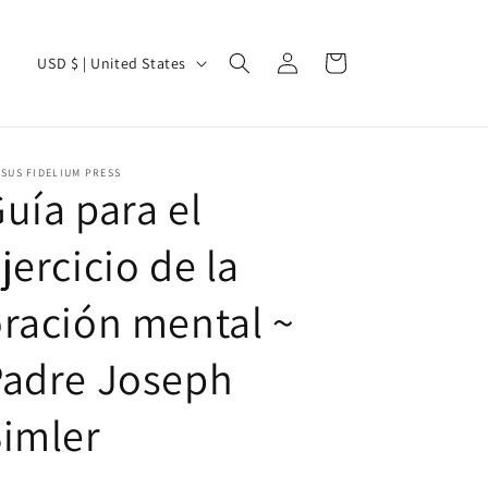
Log
C
Cart
USD $ | United States
in
o
u
n
SUS FIDELIUM PRESS
t
uía para el
r
jercicio de la
y
/
ración mental ~
r
e
Padre Joseph
g
imler
i
o