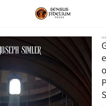
SEN
G
e
o
S