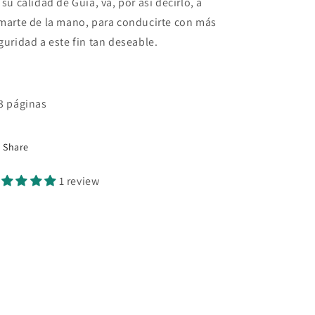
 su calidad de Guía, va, por así decirlo, a
marte de la mano, para conducirte con más
guridad a este fin tan deseable.
3 páginas
Share
1 review