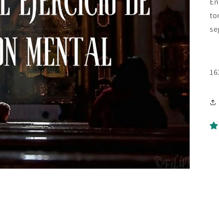
En
to
se
16